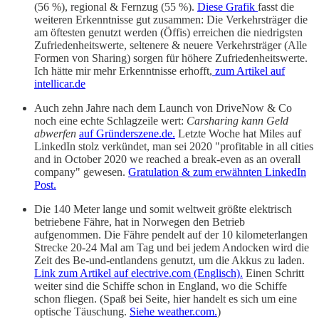
(56 %), regional & Fernzug (55 %).
Diese Grafik
fasst die
weiteren Erkenntnisse gut zusammen: Die Verkehrsträger die
am öftesten genutzt werden (Öffis) erreichen die niedrigsten
Zufriedenheitswerte, seltenere & neuere Verkehrsträger (Alle
Formen von Sharing) sorgen für höhere Zufriedenheitswerte.
Ich hätte mir mehr Erkenntnisse erhofft,
zum Artikel auf
intellicar.de
Auch zehn Jahre nach dem Launch von DriveNow & Co
noch eine echte Schlagzeile wert:
Carsharing kann Geld
abwerfen
auf Gründerszene.de.
Letzte Woche hat Miles auf
LinkedIn stolz verkündet, man sei 2020 "profitable in all cities
and in October 2020 we reached a break-even as an overall
company" gewesen.
Gratulation & zum erwähnten LinkedIn
Post.
Die 140 Meter lange und somit weltweit größte elektrisch
betriebene Fähre, hat in Norwegen den Betrieb
aufgenommen. Die Fähre pendelt auf der 10 kilometerlangen
Strecke 20-24 Mal am Tag und bei jedem Andocken wird die
Zeit des Be-und-entlandens genutzt, um die Akkus zu laden.
Link zum Artikel auf electrive.com (Englisch).
Einen Schritt
weiter sind die Schiffe schon in England, wo die Schiffe
schon fliegen. (Spaß bei Seite, hier handelt es sich um eine
optische Täuschung.
Siehe weather.com.
)