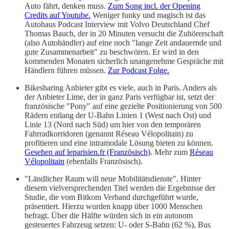
Auto fährt, denken muss.
Zum Song incl. der Opening
Credits auf Youtube.
Weniger funky und magisch ist das
Autohaus Podcast Interview mit Volvo Deutschland Chef
Thomas Bauch, der in 20 Minuten versucht die Zuhörerschaft
(also Autohändler) auf eine noch "lange Zeit andauernde und
gute Zusammenarbeit" zu beschwören. Er wird in den
kommenden Monaten sicherlich unangenehme Gespräche mit
Händlern führen müssen.
Zur Podcast Folge.
Bikesharing Anbieter gibt es viele, auch in Paris. Anders als
der Anbieter Lime, der in ganz Paris verfügbar ist, setzt der
französische "Pony" auf eine gezielte Positionierung von 500
Rädern entlang der U-Bahn Linien 1 (West nach Ost) und
Linie 13 (Nord nach Süd) um hier von den temporären
Fahrradkorridoren (genannt Réseau Vélopolitain) zu
profitieren und eine intramodale Lösung bieten zu können.
Gesehen auf leparisien.fr (Französisch)
. Mehr zum
Réseau
Vélopolitain
(ebenfalls Französisch).
"Ländlicher Raum will neue Mobilitätsdienste". Hinter
diesem vielversprechenden Titel werden die Ergebnisse der
Studie, die vom Bitkom Verband durchgeführt wurde,
präsentiert. Hierzu wurden knapp über 1000 Menschen
befragt. Über die Hälfte würden sich in ein autonom
gesteuertes Fahrzeug setzen: U- oder S-Bahn (62 %), Bus