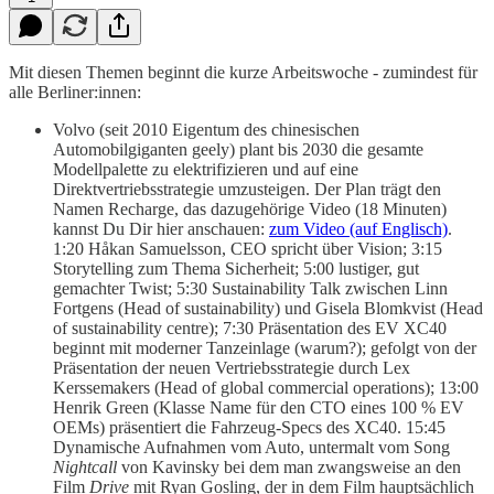
Mit diesen Themen beginnt die kurze Arbeitswoche - zumindest für
alle Berliner:innen:
Volvo (seit 2010 Eigentum des chinesischen
Automobilgiganten geely) plant bis 2030 die gesamte
Modellpalette zu elektrifizieren und auf eine
Direktvertriebsstrategie umzusteigen. Der Plan trägt den
Namen Recharge, das dazugehörige Video (18 Minuten)
kannst Du Dir hier anschauen:
zum Video (auf Englisch)
.
1:20 Håkan Samuelsson, CEO spricht über Vision; 3:15
Storytelling zum Thema Sicherheit; 5:00 lustiger, gut
gemachter Twist; 5:30 Sustainability Talk zwischen Linn
Fortgens (Head of sustainability) und Gisela Blomkvist (Head
of sustainability centre); 7:30 Präsentation des EV XC40
beginnt mit moderner Tanzeinlage (warum?); gefolgt von der
Präsentation der neuen Vertriebsstrategie durch Lex
Kerssemakers (Head of global commercial operations); 13:00
Henrik Green (Klasse Name für den CTO eines 100 % EV
OEMs) präsentiert die Fahrzeug-Specs des XC40. 15:45
Dynamische Aufnahmen vom Auto, untermalt vom Song
Nightcall
von Kavinsky bei dem man zwangsweise an den
Film
Drive
mit Ryan Gosling, der in dem Film hauptsächlich