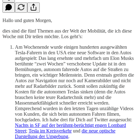
Hallo und guten Morgen,
dies sind die fünf Themen aus der Welt der Mobilität, die ich diese
Woche mit Dir teilen möchte. Los geht’s:
Am Wochenende wurde einigen hunderten ausgewählten
Tesla-Fahrern in den USA eine neue Software in den Autos
aufgespielt: Das lang ersehnte und mehrfach um Elon Musks
berühmte “zwei Wochen” verschobene Update ist in den
Bemühungen, autonom fahrende Autos auf die Straßen zu
bringen, ein wichtiger Meilenstein. Denn erstmals greifen die
Autos zur Navigation nur noch auf Kamerabilder und nicht
mehr auf Radarbilder zurück. Somit sollen zukünftig die
Kosten für die autonomen Teslas sinken (denn die Autos
brauchen keine teure Radartechnik mehr) und die
Massenmarktfähigkeit schneller erreicht werden.
Entsprechend wurden in den letzten Tagen unzählige Videos
von Kunden, die sich beim autonomen Fahren filmen,
hochgeladen. Ich habe drei für Dich auf Twitter ausgesucht:
Nachts in SF auf der berühmt-berüchtigt engen Lombard
Street
;
Tesla im Kreisverkehr
und
die neue optische
Darstellung der Umgebung
.