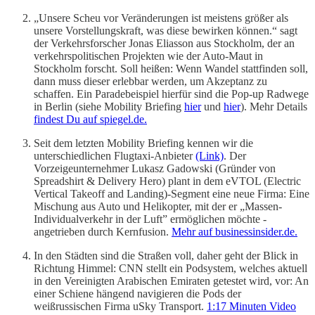
„Unsere Scheu vor Veränderungen ist meistens größer als
unsere Vorstellungskraft, was diese bewirken können.“ sagt
der Verkehrsforscher Jonas Eliasson aus Stockholm, der an
verkehrspolitischen Projekten wie der Auto-Maut in
Stockholm forscht. Soll heißen: Wenn Wandel stattfinden soll,
dann muss dieser erlebbar werden, um Akzeptanz zu
schaffen. Ein Paradebeispiel hierfür sind die Pop-up Radwege
in Berlin (siehe Mobility Briefing
hier
und
hier
). Mehr Details
findest Du auf spiegel.de.
Seit dem letzten Mobility Briefing kennen wir die
unterschiedlichen Flugtaxi-Anbieter
(Link)
. Der
Vorzeigeunternehmer Lukasz Gadowski (Gründer von
Spreadshirt & Delivery Hero) plant in dem eVTOL (Electric
Vertical Takeoff and Landing)-Segment eine neue Firma: Eine
Mischung aus Auto und Helikopter, mit der er „Massen-
Individualverkehr in der Luft” ermöglichen möchte -
angetrieben durch Kernfusion.
Mehr auf businessinsider.de.
In den Städten sind die Straßen voll, daher geht der Blick in
Richtung Himmel: CNN stellt ein Podsystem, welches aktuell
in den Vereinigten Arabischen Emiraten getestet wird, vor: An
einer Schiene hängend navigieren die Pods der
weißrussischen Firma uSky Transport.
1:17 Minuten Video