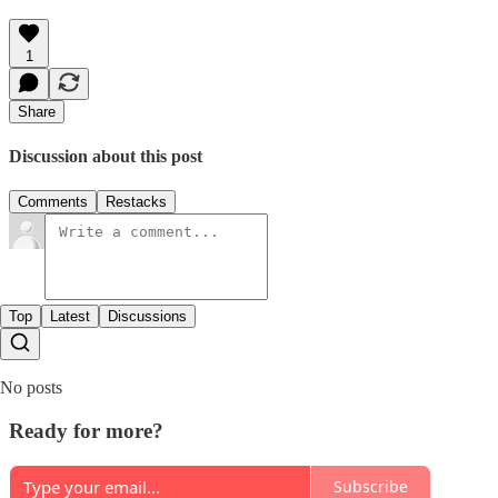
1
Share
Discussion about this post
Comments
Restacks
Top
Latest
Discussions
No posts
Ready for more?
Subscribe