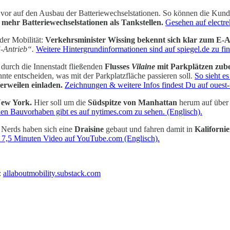
 vor auf den Ausbau der Batteriewechselstationen. So können die Kun
l
mehr Batteriewechselstationen als Tankstellen.
Gesehen auf electre
der Mobilität:
Verkehrsminister Wissing bekennt sich klar zum E-A
E-Antrieb“.
Weitere Hintergrundinformationen sind auf spiegel.de zu fi
 durch die Innenstadt fließenden
Flusses
Vilaine
mit Parkplätzen zube
te entscheiden, was mit der Parkplatzfläche passieren soll.
So sieht es
erweilen einladen.
Zeichnungen & weitere Infos findest Du auf ouest-f
ew York.
Hier soll um die
Südspitze von Manhattan
herum auf über
en Bauvorhaben gibt es auf nytimes.com zu sehen. (Englisch).
i Nerds haben sich eine
Draisine
gebaut und fahren damit in
Kaliforni
7,5 Minuten Video auf YouTube.com (Englisch).
:
allaboutmobility.substack.com