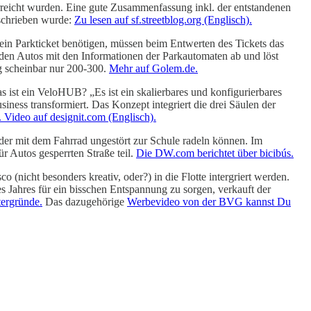
n erreicht wurden. Eine gute Zusammenfassung inkl. der entstandenen
eschrieben wurde:
Zu lesen auf sf.streetblog.org (Englisch).
 ein Parkticket benötigen, müssen beim Entwerten des Tickets das
den Autos mit den Informationen der Parkautomaten ab und löst
ag scheinbar nur 200-300.
Mehr auf Golem.de.
 ist ein VeloHUB? „Es ist ein skalierbares und konfigurierbares
iness transformiert. Das Konzept integriert die drei Säulen der
. Video auf designit.com (Englisch).
nder mit dem Fahrrad ungestört zur Schule radeln können. Im
r Autos gesperrten Straße teil.
Die DW.com berichtet über bicibús.
nicht besonders kreativ, oder?) in die Flotte intergriert werden.
s Jahres für ein bisschen Entspannung zu sorgen, verkauft der
tergründe.
Das dazugehörige
Werbevideo von der BVG kannst Du