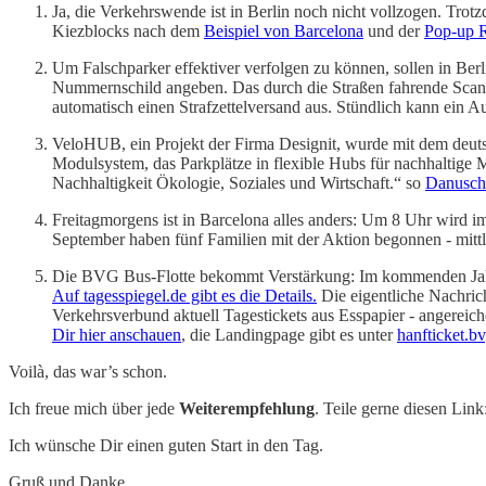
Ja, die Verkehrswende ist in Berlin noch nicht vollzogen. Trotz
Kiezblocks nach dem
Beispiel von Barcelona
und der
Pop-up 
Um Falschparker effektiver verfolgen zu können, sollen in Ber
Nummernschild angeben. Das durch die Straßen fahrende Scanca
automatisch einen Strafzettelversand aus. Stündlich kann ein 
VeloHUB, ein Projekt der Firma Designit, wurde mit dem deutsc
Modulsystem, das Parkplätze in flexible Hubs für nachhaltige M
Nachhaltigkeit Ökologie, Soziales und Wirtschaft.“ so
Danusch 
Freitagmorgens ist in Barcelona alles anders: Um 8 Uhr wird i
September haben fünf Familien mit der Aktion begonnen - mittle
Die BVG Bus-Flotte bekommt Verstärkung: Im kommenden Jahr sol
Auf tagesspiegel.de gibt es die Details.
Die eigentliche Nachrich
Verkehrsverbund aktuell Tagestickets aus Esspapier - angereich
Dir hier anschauen
, die Landingpage gibt es unter
hanfticket.b
Voilà, das war’s schon.
Ich freue mich über jede
Weiterempfehlung
. Teile gerne diesen Link
Ich wünsche Dir einen guten Start in den Tag.
Gruß und Danke