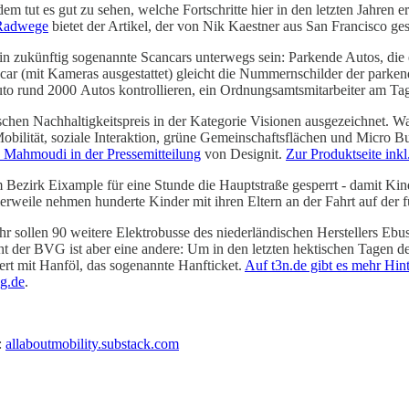
dem tut es gut zu sehen, welche Fortschritte hier in den letzten Jahre
Radwege
bietet der Artikel, der von Nik Kaestner aus San Francisco g
lin zukünftig sogenannte Scancars unterwegs sein: Parkende Autos, die
r (mit Kameras ausgestattet) gleicht die Nummernschilder der parken
Auto rund 2000 Autos kontrollieren, ein Ordnungsamtsmitarbeiter am T
hen Nachhaltigkeitspreis in der Kategorie Visionen ausgezeichnet. Was
obilität, soziale Interaktion, grüne Gemeinschaftsflächen und Micro Bus
Mahmoudi in der Pressemitteilung
von Designit.
Zur Produktseite inkl
m Bezirk Eixample für eine Stunde die Hauptstraße gesperrt - damit Ki
rweile nehmen hunderte Kinder mit ihren Eltern an der Fahrt auf der fü
len 90 weitere Elektrobusse des niederländischen Herstellers Ebusco (
t der BVG ist aber eine andere: Um in den letzten hektischen Tagen de
ert mit Hanföl, das sogenannte Hanfticket.
Auf t3n.de gibt es mehr Hin
vg.de
.
:
allaboutmobility.substack.com