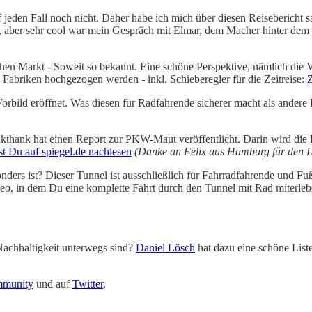
jeden Fall noch nicht. Daher habe ich mich über diesen Reisebericht s
 aber sehr cool war mein Gespräch mit Elmar, dem Macher hinter dem
en Markt - Soweit so bekannt. Eine schöne Perspektive, nämlich die V
e Fabriken hochgezogen werden - inkl. Schieberegler für die Zeitreise:
Z
Vorbild eröffnet. Was diesen für Radfahrende sicherer macht als ander
nkthank hat einen Report zur PKW-Maut veröffentlicht. Darin wird die
t Du auf spiegel.de nachlesen
(Danke an Felix aus Hamburg für den L
ders ist? Dieser Tunnel ist ausschließlich für Fahrradfahrende und Fuß
deo, in dem Du eine komplette Fahrt durch den Tunnel mit Rad miterle
Nachhaltigkeit unterwegs sind?
Daniel Lösch
hat dazu eine schöne Lis
mmunity
und auf
Twitter
.