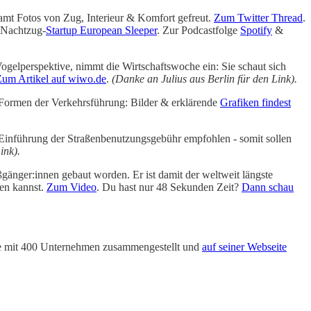
amt Fotos von Zug, Interieur & Komfort gefreut.
Zum Twitter Thread
.
 Nachtzug-
Startup European Sleeper
. Zur Podcastfolge
Spotify
&
ogelperspektive, nimmt die Wirtschaftswoche ein: Sie schaut sich
um Artikel auf wiwo.de
.
(Danke an Julius aus Berlin für den Link).
e Formen der Verkehrsführung: Bilder & erklärende
Grafiken findest
 Einführung der Straßenbenutzungsgebühr empfohlen - somit sollen
ink).
gänger:innen gebaut worden. Er ist damit der weltweit längste
ben kannst.
Zum Video
. Du hast nur 48 Sekunden Zeit?
Dann schau
te mit 400 Unternehmen zusammengestellt und
auf seiner Webseite