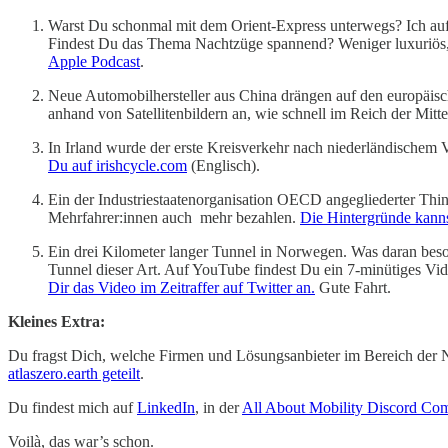
Warst Du schonmal mit dem Orient-Express unterwegs? Ich auf 
Findest Du das Thema Nachtzüge spannend? Weniger luxuriös,
Apple Podcast
.
Neue Automobilhersteller aus China drängen auf den europäisch
anhand von Satellitenbildern an, wie schnell im Reich der Mitt
In Irland wurde der erste Kreisverkehr nach niederländischem 
Du auf irishcycle.com
(Englisch).
Ein der Industriestaatenorganisation OECD angegliederter Thi
Mehrfahrer:innen auch mehr bezahlen.
Die Hintergründe kanns
Ein drei Kilometer langer Tunnel in Norwegen. Was daran beson
Tunnel dieser Art. Auf YouTube findest Du ein 7-minütiges Vi
Dir das Video im Zeitraffer auf Twitter an.
Gute Fahrt.
Kleines Extra:
Du fragst Dich, welche Firmen und Lösungsanbieter im Bereich der 
atlaszero.earth geteilt
.
Du findest mich auf
LinkedIn
, in der
All About Mobility Discord Co
Voilà, das war’s schon.