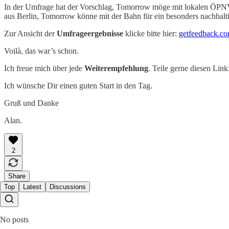
In der Umfrage hat der Vorschlag, Tomorrow möge mit lokalen ÖPNV-A
aus Berlin, Tomorrow könne mit der Bahn für ein besonders nachhalt
Zur Ansicht der
Umfrageergebnisse
klicke bitte hier:
getfeedback.co
Voilà, das war’s schon.
Ich freue mich über jede
Weiterempfehlung
. Teile gerne diesen Link
Ich wünsche Dir einen guten Start in den Tag.
Gruß und Danke
Alan.
2
Share
Top
Latest
Discussions
No posts