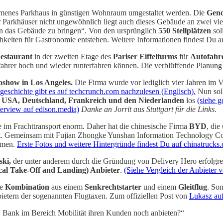
ommenes Parkhaus in günstigen Wohnraum umgestaltet werden. Die
Geno
r Parkhäuser nicht ungewöhnlich liegt auch dieses Gebäude an zwei viel
in das Gebäude zu bringen“. Von den ursprünglich
550 Stellplätzen
sol
keiten für Gastronomie entstehen. Weitere Informationen findest Du 
estaurant
in der zweiten Etage des
Pariser Eiffelturms
für
Autofahre
ahrer hoch und wieder runterfahren können. Die verblüffende Planung 
oshow in Los Angeles.
Die Firma wurde vor lediglich vier Jahren im 
geschichte gibt es auf techcrunch.com nachzulesen (Englisch).
Nun sol
n
USA, Deutschland, Frankreich und den Niederlanden
los
(siehe g
terview auf edison.media)
Danke an Jorrit aus Stuttgart für die Links.
e im Frachttransport enorm. Daher hat die chinesische Firma
BYD
, die
t. Gemeinsam mit Fujian Zhongke Yunshan Information Technology Co.
mmen.
Erste Fotos und weitere Hintergründe findest Du auf chinatrucks.
ki,
der unter anderem durch die Gründung von Delivery Hero erfolgrei
al Take-Off and Landing) Anbieter
.
(Siehe Vergleich der Anbieter 
ie
Kombination
aus einem
Senkrechtstarter
und einem
Gleitflug
. Som
ietern der sogenannten Flugtaxen. Zum offiziellen Post von
Lukasz auf
 Bank im Bereich Mobilität ihren Kunden noch anbieten?“