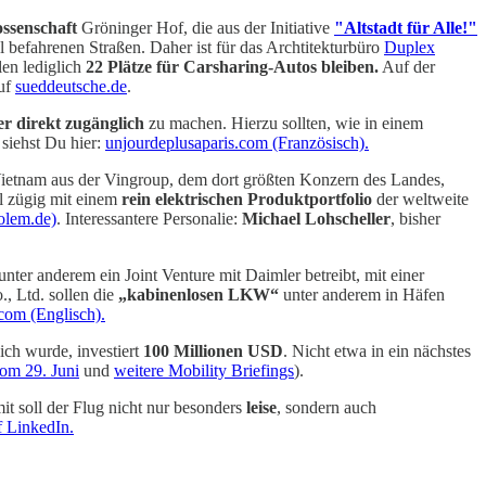
ssenschaft
Gröninger Hof, die aus der Initiative
"Altstadt für Alle!"
 befahrenen Straßen. Daher ist für das Archtitekturbüro
Duplex
len lediglich
22 Plätze für Carsharing-Autos bleiben.
Auf der
auf
sueddeutsche.de
.
r direkt zugänglich
zu machen. Hierzu sollten, wie in einem
siehst Du hier:
unjourdeplusaparis.com (Französisch).
Vietnam aus der Vingroup, dem dort größten Konzern des Landes,
l zügig mit einem
rein elektrischen Produktportfolio
der weltweite
olem.de)
. Interessantere Personalie:
Michael Lohscheller
, bisher
 unter anderem ein Joint Venture mit Daimler betreibt, mit einer
, Ltd. sollen die
„kabinenlosen LKW“
unter anderem in Häfen
com (Englisch).
ch wurde, investiert
100 Millionen USD
. Nicht etwa in ein nächstes
vom 29. Juni
und
weitere Mobility Briefings
).
it soll der Flug nicht nur besonders
leise
, sondern auch
 LinkedIn.