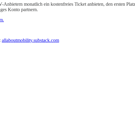
nbietern monatlich ein kostenfreies Ticket anbieten, den ersten Plat
iges Konto partnern.
m.
:
allaboutmobility.substack.com