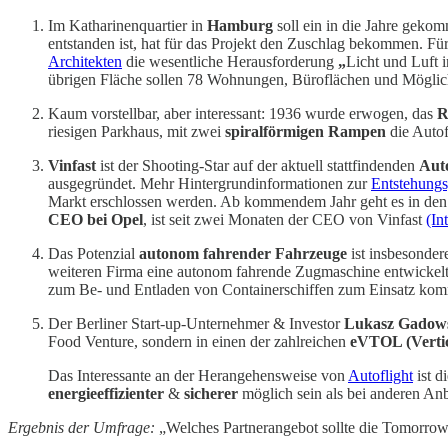
Im Katharinenquartier in
Hamburg
soll ein in die Jahre gek
entstanden ist, hat für das Projekt den Zuschlag bekommen. Fü
Architekten
die wesentliche Herausforderung
„
Licht und Luft 
übrigen Fläche sollen 78 Wohnungen, Büroflächen und Möglich
Kaum vorstellbar, aber interessant: 1936 wurde erwogen, das
R
riesigen Parkhaus, mit zwei
spiralförmigen Rampen
die Autof
Vinfast
ist der Shooting-Star auf der aktuell stattfindenden
Aut
ausgegründet. Mehr Hintergrundinformationen zur
Entstehungs
Markt erschlossen werden. Ab kommendem Jahr geht es in de
CEO bei Opel
, ist seit zwei Monaten der CEO von Vinfast
(In
Das Potenzial
autonom fahrender Fahrzeuge
ist insbesonder
weiteren Firma eine autonom fahrende Zugmaschine entwickel
zum Be- und Entladen von Containerschiffen zum Einsatz ko
Der Berliner Start-up-Unternehmer & Investor
Lukasz Gadows
Food Venture, sondern in einen der zahlreichen
eVTOL (Vertic
Das Interessante an der Herangehensweise von
Autoflight
ist d
energieeffizienter
&
sicherer
möglich sein als bei anderen Anb
Ergebnis der Umfrage:
„Welches Partnerangebot sollte die Tomorrow