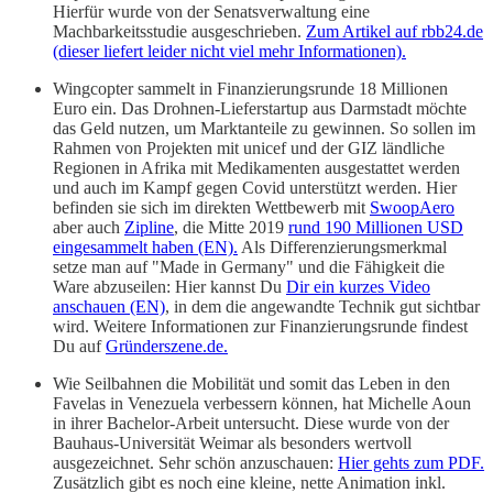
Hierfür wurde von der Senatsverwaltung eine
Machbarkeitsstudie ausgeschrieben.
Zum Artikel auf rbb24.de
(dieser liefert leider nicht viel mehr Informationen).
Wingcopter sammelt in Finanzierungsrunde 18 Millionen
Euro ein. Das Drohnen-Lieferstartup aus Darmstadt möchte
das Geld nutzen, um Marktanteile zu gewinnen. So sollen im
Rahmen von Projekten mit unicef und der GIZ ländliche
Regionen in Afrika mit Medikamenten ausgestattet werden
und auch im Kampf gegen Covid unterstützt werden. Hier
befinden sie sich im direkten Wettbewerb mit
SwoopAero
aber auch
Zipline
, die Mitte 2019
rund 190 Millionen USD
eingesammelt haben (EN).
Als Differenzierungsmerkmal
setze man auf "Made in Germany" und die Fähigkeit die
Ware abzuseilen: Hier kannst Du
Dir ein kurzes Video
anschauen (EN)
, in dem die angewandte Technik gut sichtbar
wird. Weitere Informationen zur Finanzierungsrunde findest
Du auf
Gründerszene.de.
Wie Seilbahnen die Mobilität und somit das Leben in den
Favelas in Venezuela verbessern können, hat Michelle Aoun
in ihrer Bachelor-Arbeit untersucht. Diese wurde von der
Bauhaus-Universität Weimar als besonders wertvoll
ausgezeichnet. Sehr schön anzuschauen:
Hier gehts zum PDF.
Zusätzlich gibt es noch eine kleine, nette Animation inkl.