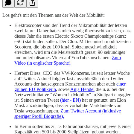
Los geht's mit den Themen aus der Welt der Mobilität:
Elektroscooter sind der Trend der Mikromobilität der letzten
zwei Jahre. Daher hat es mich wenig überrascht zu lesen, dass
dieses Jahr die ersten Electric Skootr Championships (kurz:
eSC) stattfinden sollen. Der Clou: Mit technisch modifizierten
Scootern, die bis zu 100 km/h Spitzengeschwindigkeit
erreichen, wird um die Meisterschaft gerast. 90-sekündiges
und unterhaltsames Video auf YouTube anschauen:
Zum
Video (in englischer Sprache).
Herbert Diess, CEO des VW-Konzerns, ist seit letzter Woche
auf Twitter. Aktuell folgt er fast ausschließlich den Twitter
Accounts der hauseigenen Konzernmarken aber auch
einer
grünen EU Politikerin
, sowie
Anja Hendel
die u. a. bei der
Netzwerkinitiative "Women in Mobility" in Stuttgart engagiert
ist. Seinen ersten Tweet
(hier - EN)
hat er genutzt, um Elon
Musk anzukündigen, dass er vorhat die Marktanteile von
Tesla wegzuschnappen.
Zum Twitter Account (inklusive
sperriger Profil Biografie).
In Berlin sollen bis zu 13 Fahrradparkhäuser, mit jeweils einer
Kapazität von 500 bis 2000 Stellplätzen, gebaut werden.