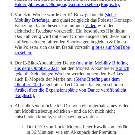
Bilder gibt es auf. 9to5google.com zu sehen (Englisch).
Vorletzte Woche wurde der ID Buzz gelauncht
(siehe
Mobility Briefing)
, und quasi zeitgleich das Polestar Konzept-
Fahrzeug O₂. In diesem 7-minütigen
Video
wird der
elektrische Roadster vorgestellt. Ein besonderes Highlight:
Das Fahrzeug wird mit einer Drohne ausgestattet, diese kann
auf Wunsch den fahrenden Sportwagen begleiten & filmen.
Wie Polestar sich das im Detail vorstellt,
gibt es auf YouTube
zu sehen.
Der E-Bike-Aboanbieter Dance
(mehr im Mobility Briefing
aus dem Oktober 2021)
hat den Moped-Aboanbieter
Rollich
gekauft. Seit einigen Wochen werden neben den E-Bikes
auch E-Mopeds der Marke niu
(Siehe Briefing aus dem
Oktober 2020
angeboten. TechCrunch hat einen schönen
Artikel über die Expansionspläne von Dance veröffentlicht
(Englisch).
Abschließend möchte ich Dir noch ein unterhaltsames Video
mit Mobilitätsbezug schicken - und da ich mich nicht
entscheiden konnte, sind es zwei geworden:
Der CEO von Lucid Motors, Peter Rawlinson, erklärt
in 36 Minuten, wie ein Akkupack der Premium-